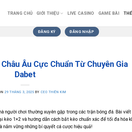
TRANG CHỦ
GIỚI THIỆU
LIVE CASINO
GAME BÀI
THỂ
ĐĂNG KÝ
ĐĂNG NHẬP
 Châu Âu Cực Chuẩn Từ Chuyên Gia
Dabet
ON
29 THÁNG 3, 2025
BY
CEO THIÊN KIM
mà người chơi thường xuyên gặp trong các trận bóng đá. Bài viết
 loại kèo 1×2 và hướng dẫn cách bắt kèo chuẩn xác để tối đa hóa 
 nắm vững những bí quyết cá cược hiệu quả!