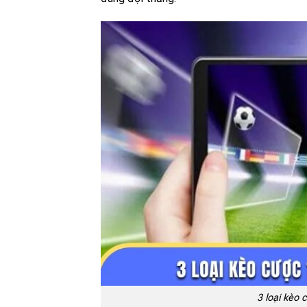
3 loại kèo 