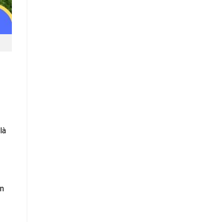
Dự
Đoán
Hai
Cửa
Cược
Ấn
Tượng
là
ận