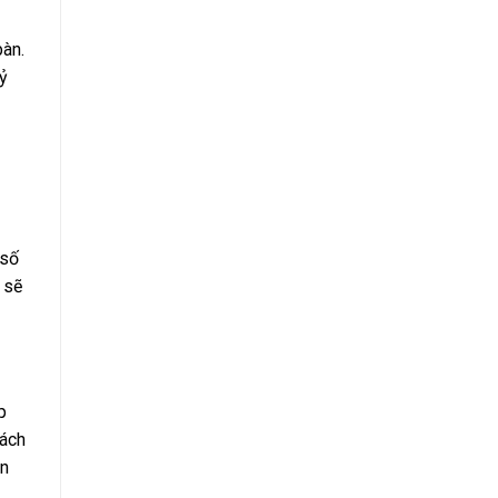
bàn.
ỷ
 số
 sẽ
p
hách
ọn