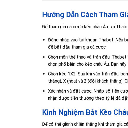
Hướng Dẫn Cách Tham Gia
Để tham gia cá cược kèo châu Âu tại Thabe
Đăng nhập vào tài khoản Thabet: Nếu bạ
để bắt đầu tham gia cá cược.
Chọn môn thể thao và trận đấu: Thabet 
chọn phổ biến cho kèo châu Âu. Bạn hãy
Chọn kèo 1X2: Sau khi vào trận đấu, bạn
thắng), X (hòa) và 2 (đội khách thắng). 
Xác nhận và đặt cược: Nhập số tiền cược
nhận được tiền thưởng theo tỷ lệ đã đặt
Kinh Nghiệm Bắt Kèo Châ
Để có thể giành chiến thắng khi tham gia 