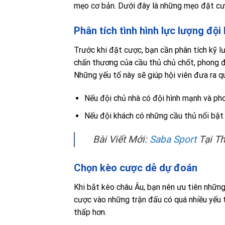
mẹo cơ bản. Dưới đây là những mẹo đặt cượ
Phân tích tình hình lực lượng độ
Trước khi đặt cược, bạn cần phân tích kỹ l
chấn thương của cầu thủ chủ chốt, phong độ
Những yếu tố này sẽ giúp hội viên đưa ra q
Nếu đội chủ nhà có đội hình mạnh và pho
Nếu đội khách có những cầu thủ nổi bật 
Bài Viết Mới:
Saba Sport
Tại Th
Chọn kèo cược dễ dự đoán
Khi bắt kèo châu Âu, bạn nên ưu tiên nhữn
cược vào những trận đấu có quá nhiều yếu 
thấp hơn.