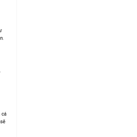
ư
n.
.
 cá
 sẽ