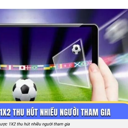
cược 1X2 thu hút nhiều người tham gia