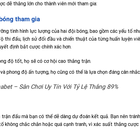
c dễ thắng lớn cho thành viên mới tham gia:
i bóng tham gia
ưỡng tình hình lực lượng của hai đội bóng, bao gồm các yếu tố nh
 thi đấu, lịch sử đối đầu và chiến thuật của từng huấn luyện viê
uyết định bắt cược chính xác hơn.
ng độ tốt, họ sẽ có cơ hội cao thắng trận.
và phong độ ấn tượng, họ cũng có thể là lựa chọn đáng cân nhắc
abet – Sân Chơi Uy Tín Với Tỷ Lệ Thắng 89%
g trận đấu mà bạn có thể dễ dàng dự đoán kết quả. Bạn nên tránh
tố không chắc chắn hoặc quá cạnh tranh, vì xác suất thắng cược