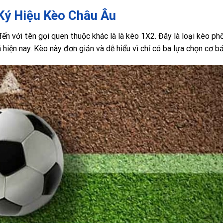
Ký Hiệu Kèo Châu Âu
n với tên gọi quen thuộc khác là là kèo 1X2. Đây là loại kèo ph
iện nay. Kèo này đơn giản và dễ hiểu vì chỉ có ba lựa chọn cơ bả