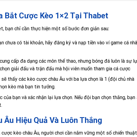
 Bắt Cược Kèo 1×2 Tại Thabet
t, bạn chỉ cần thực hiện một số bước đơn giản sau:
n chưa có tài khoản, hãy đăng ký và nạp tiền vào ví game cá nh
cung cấp đa dạng các môn thể thao, nhưng bóng đá luôn là sự l
 chọn giải đấu và trận đấu mà hội viên muốn tham gia cá cược
 sẽ thấy các kèo cược châu Âu với ba lựa chọn là 1 (đội chủ nhà
Chọn kèo mà bạn tin tưởng.
 của bạn và xác nhận lại lựa chọn. Nếu đội bạn chọn thắng, bạn
.
u Âu Hiệu Quả Và Luôn Thắng
cá cược kèo châu Âu, người chơi cần nắm vững một số chiến thuật