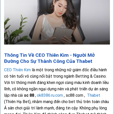
Thông Tin Về CEO Thiên Kim - Người Mở
Đường Cho Sự Thành Công Của Thabet
CEO Thiên Kim
là một trong những nữ giám đốc điều hành
có tên tuổi vô cùng nổi bật trong ngành Betting & Casino.
Với trí thông minh đáng khen ngợi cùng máu kinh doanh liều
lĩnh, cô không ngần ngại dựng nên và phát triển dự án sáng
lập nhà cái
sc 88
,
ok8386.ru.com
, sc88 com ,
Thabet
(Thiên Hạ Bet), nhằm mang đến cho bet thủ trên toàn châu
Á sân chơi giải trí lành mạnh, đáng tin cậy. Không phụ lòng