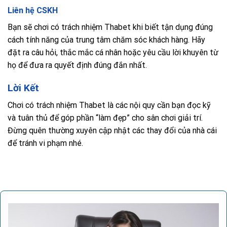
Liên hệ CSKH
Bạn sẽ chơi có trách nhiệm Thabet khi biết tận dụng đúng
cách tính năng của trung tâm chăm sóc khách hàng. Hãy
đặt ra câu hỏi, thắc mắc cá nhân hoặc yêu cầu lời khuyên từ
họ để đưa ra quyết định đúng đắn nhất.
Lời Kết
Chơi có trách nhiệm Thabet là các nội quy cần bạn đọc kỹ
và tuân thủ để góp phần “làm đẹp” cho sân chơi giải trí.
Đừng quên thường xuyên cập nhật các thay đổi của nhà cái
để tránh vi phạm nhé.