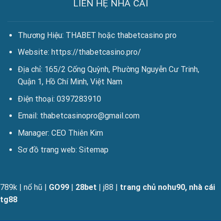
LIÊN HỆ NHÀ CÁI
Thương Hiệu: THABET
hoặc
thabetcasino pro
Website:
https://thabetcasino.pro/
Địa chỉ:
165/2 Cống Quỳnh, Phường Nguyễn Cư Trinh,
Quận 1, Hồ Chí Minh, Việt Nam
Điện thoại:
0397283910
Email:
thabetcasinopro@gmail.com
Manager:
CEO Thiên Kim
Sơ đồ trang web:
Sitemap
789k
|
nổ hũ
|
GO99
|
28bet
|
j88
|
trang chủ nohu90
,
nhà cái
tg88