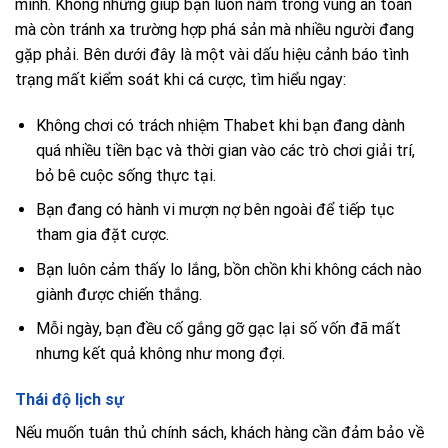
mình. Không những giúp bạn luôn nằm trong vùng an toàn
mà còn tránh xa trường hợp phá sản mà nhiều người đang
gặp phải. Bên dưới đây là một vài dấu hiệu cảnh báo tình
trạng mất kiểm soát khi cá cược, tìm hiểu ngay:
Không chơi có trách nhiệm Thabet khi bạn đang dành
quá nhiều tiền bạc và thời gian vào các trò chơi giải trí,
bỏ bê cuộc sống thực tại.
Bạn đang có hành vi mượn nợ bên ngoài để tiếp tục
tham gia đặt cược.
Bạn luôn cảm thấy lo lắng, bồn chồn khi không cách nào
giành được chiến thắng.
Mỗi ngày, bạn đều cố gắng gỡ gạc lại số vốn đã mất
nhưng kết quả không như mong đợi.
Thái độ lịch sự
Nếu muốn tuân thủ chính sách, khách hàng cần đảm bảo về