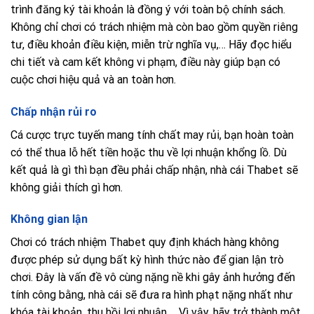
trình đăng ký tài khoản là đồng ý với toàn bộ chính sách.
Không chỉ chơi có trách nhiệm mà còn bao gồm quyền riêng
tư, điều khoản điều kiện, miễn trừ nghĩa vụ,… Hãy đọc hiểu
chi tiết và cam kết không vi phạm, điều này giúp bạn có
cuộc chơi hiệu quả và an toàn hơn.
Chấp nhận rủi ro
Cá cược trực tuyến mang tính chất may rủi, bạn hoàn toàn
có thể thua lỗ hết tiền hoặc thu về lợi nhuận khổng lồ. Dù
kết quả là gì thì bạn đều phải chấp nhận, nhà cái Thabet sẽ
không giải thích gì hơn.
Không gian lận
Chơi có trách nhiệm Thabet quy định khách hàng không
được phép sử dụng bất kỳ hình thức nào để gian lận trò
chơi. Đây là vấn đề vô cùng nặng nề khi gây ảnh hưởng đến
tính công bằng, nhà cái sẽ đưa ra hình phạt nặng nhất như
khóa tài khoản, thu hồi lợi nhuận,… Vì vậy, hãy trở thành một