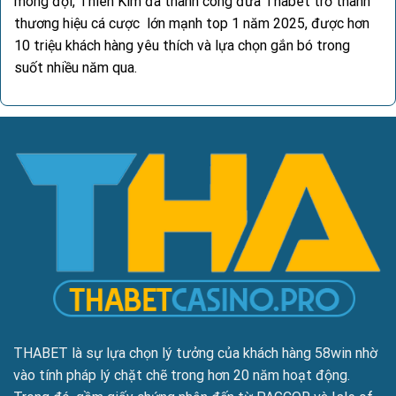
mong đợi, Thiên Kim đã thành công đưa Thabet trở thành
thương hiệu cá cược lớn mạnh top 1 năm 2025, được hơn
10 triệu khách hàng yêu thích và lựa chọn gắn bó trong
suốt nhiều năm qua.
THABET
là sự lựa chọn lý tưởng của khách hàng
58win
nhờ
vào tính pháp lý chặt chẽ trong hơn 20 năm hoạt động.