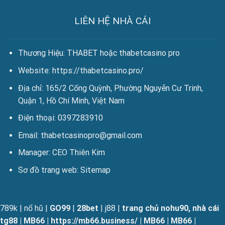
LIÊN HỆ NHÀ CÁI
Thương Hiệu: THABET
hoặc
thabetcasino pro
Website:
https://thabetcasino.pro/
Địa chỉ:
165/2 Cống Quỳnh, Phường Nguyễn Cư Trinh,
Quận 1, Hồ Chí Minh, Việt Nam
Điện thoại:
0397283910
Email:
thabetcasinopro@gmail.com
Manager:
CEO Thiên Kim
Sơ đồ trang web:
Sitemap
789k
|
nổ hũ
|
GO99
|
28bet
|
j88
|
trang chủ nohu90
,
nhà cái
tg88
|
MB66
|
https://mb66.business/
|
MB66
|
MB66
|