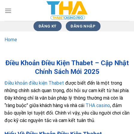
Skip
to
content
ĐĂNG KÝ
ĐĂNG NHẬP
Home
Điều Khoản Điều Kiện Thabet – Cập Nhật
Chính Sách Mới 2025
Điều khoản điều kiện Thabet
được biết đến là một trong
những chính sách quan trọng, đòi hỏi sự cam kết từ hai phía.
Đây không chỉ là văn bản pháp lý thông thường mà còn là
“ràng buộc” giữa khách hàng và nhà cái
THA casino
, đảm
bảo quyền lợi tuyệt đối. Chính vì vậy, yêu cầu người chơi cần
đọc kỹ các nguyên tắc và cam kết tuân thủ.
Hiểu Về Điều Khoản Điều Kiện Thabet