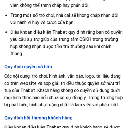
viên không thể tranh chấp hay phản đối.
Trong một số trò chơi, nhà cái sẽ không chấp nhận đối
với hành vi hủy vé cược của bạn.
Điều khoản điều kiện Thabet quy định rằng bạn có quyền
yêu cầu sự trợ giúp của trung tâm CSKH trong trường
hợp không nhận được tiền trả thưởng sau khi chiến
thắng.
Quy định quyền sở hữu
Các nội dung, trò chơi, hình ảnh, văn bản, logo, tài liệu đang
có trên website và app giải trí đều thuộc quyền sở hữu trí
tuệ của Thabet. Khách hàng không có quyền sử dụng dưới
mọi hình thức nào nếu chưa có sự đồng ý. Trong trường hợp
bị phát hiện, hình phạt nặng nhất là làm việc với pháp luật.
Quy định bồi thường khách hàng
Điều khoản điều kiện Thabet quy định khách hàng sẽ được