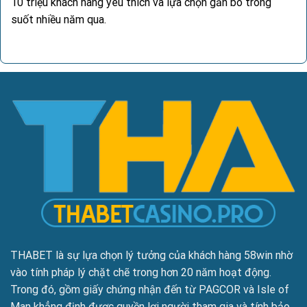
10 triệu khách hàng yêu thích và lựa chọn gắn bó trong
suốt nhiều năm qua.
THABET
là sự lựa chọn lý tưởng của khách hàng
58win
nhờ
vào tính pháp lý chặt chẽ trong hơn 20 năm hoạt động.
Trong đó, gồm giấy chứng nhận đến từ PAGCOR và Isle of
Man khẳng định được quyền lợi người tham gia và tính bảo