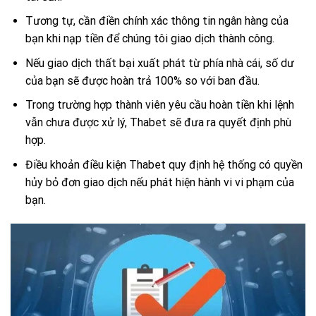
Tương tự, cần điền chính xác thông tin ngân hàng của
bạn khi nạp tiền để chúng tôi giao dịch thành công.
Nếu giao dịch thất bại xuất phát từ phía nhà cái, số dư
của bạn sẽ được hoàn trả 100% so với ban đầu.
Trong trường hợp thành viên yêu cầu hoàn tiền khi lệnh
vẫn chưa được xử lý, Thabet sẽ đưa ra quyết định phù
hợp.
Điều khoản điều kiện Thabet quy định hệ thống có quyền
hủy bỏ đơn giao dịch nếu phát hiện hành vi vi phạm của
bạn.