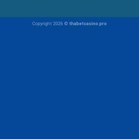
Copyright 2026 ©
thabetcasino.pro